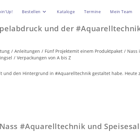
in’Up!
Bestellen
Kataloge
Termine
Mein Team
pelabdruck und der #Aquarelltechnik
itung
/
Anleitungen
/
Fünf Projektemit einem Produktpaket
/
Nass 
ingsel
/
Verpackungen von A bis Z
lt und den Hintergrund in #Aquarelltechnik gestaltet habe. Heute 
 Nass #Aquarelltechnik und Speisesal