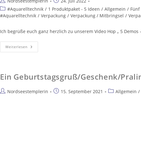
Nordseestemplerin
24. Juli 2022
#Aquarelltechnik
/
1 Produktpaket - 5 Ideen
/
Allgemein
/
Fünf
#Aquarelltechnik
/
Verpackung
/
Verpackung / Mitbringsel
/
Verpa
Ich begrüße euch ganz herzlich zu unserem Video Hop „ 5 Demos –
Weiterlesen
Ein Geburtstagsgruß/Geschenk/Prali
Nordseestemplerin
15. September 2021
Allgemein
/