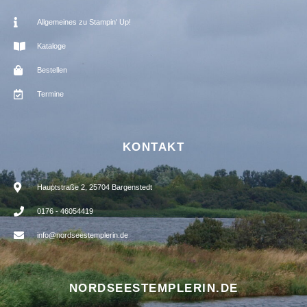
Allgemeines zu Stampin' Up!
Kataloge
Bestellen
Termine
KONTAKT
Hauptstraße 2, 25704 Bargenstedt
0176 - 46054419
info@nordseestemplerin.de
NORDSEESTEMPLERIN.DE